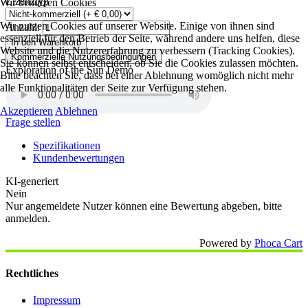
Lizenztyp
Wir benutzen Cookies
Wir nutzen Cookies auf unserer Website. Einige von ihnen sind
Anzahl:
essenziell für den Betrieb der Seite, während andere uns helfen, diese
In den Warenkorb
Website und die Nutzererfahrung zu verbessern (Tracking Cookies).
Kommerzielle Nutzungsbedingungen
Sie können selbst entscheiden, ob Sie die Cookies zulassen möchten.
Exploration of the Sun Demo
Bitte beachten Sie, dass bei einer Ablehnung womöglich nicht mehr
alle Funktionalitäten der Seite zur Verfügung stehen.
Akzeptieren
Ablehnen
Frage stellen
Spezifikationen
Kundenbewertungen
KI-generiert
Nein
Nur angemeldete Nutzer können eine Bewertung abgeben, bitte
anmelden.
Powered by
Phoca Cart
Rechtliches
Impressum