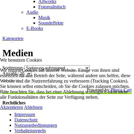
Artworks
Fotorealistisch
Audio
Musik
Soundeffekte
E-Books
Kategorien
Medien
Wir benutzen Cookies
Sortierung:
Wir nutzen Cookies auf unserer Website. Einige von ihnen sind
Anzahl:
essenziell für den Betrieb der Seite, während andere uns helfen, diese
Website und die Nutzererfahrung zu verbessern (Tracking Cookies).
Sie können selbst entscheiden, ob Sie die Cookies zulassen möchten.
Powered by
Phoca Cart
Bitte beachten Sie, dass bei einer Ablehnung womöglich nicht mehr
alle Funktionalitäten der Seite zur Verfügung stehen.
Rechtliches
Akzeptieren
Ablehnen
Impressum
Datenschutz
Nutzungsbedingungen
Verhaltensregeln