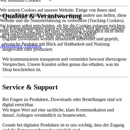
Wir benutzen Cookies
Wir nutzen Cookies auf unserer Website. Einige von ihnen sind
Qualität & Verantwortung
essenziell für den Betrieb der Seite, während andere uns helfen, diese
Website und die Nutzererfahrung zu verbessern (Tracking Cookies).
Sie können selbst entscheiden, ob Sie die Cookies zulassen möchten.
Als Kleinunternehmen legen wir besonderen Wert auf eine saubere
Bitte beachten Sie, dass bei einer Ablehnung womöglich nicht mehr
und nachvollziehbare Umsetzung unserer Produkte.
alle Funktionalitäten der Seite zur Verfügung stehen.
Digitale Downloads werden strukturiert aufbereitet und geprüft,
physische Produkte mit Blick auf Haltbarkeit und Nutzung
Akzeptieren
Ablehnen
ausgewählt oder produziert.
Wir kommunizieren transparent und vermeiden bewusst überzogene
Versprechen. Unsere Kunden sollen genau das erhalten, was im
Shop beschrieben ist.
Service & Support
Bei Fragen zu Produkten, Downloads oder Bestellungen sind wir
digital erreichbar.
Wir legen Wert auf eine sachliche, klare Kommunikation und
darauf, Anliegen verständlich zu beantworten.
Gerade bei digitalen Produkten ist es uns wichtig, dass der Zugang