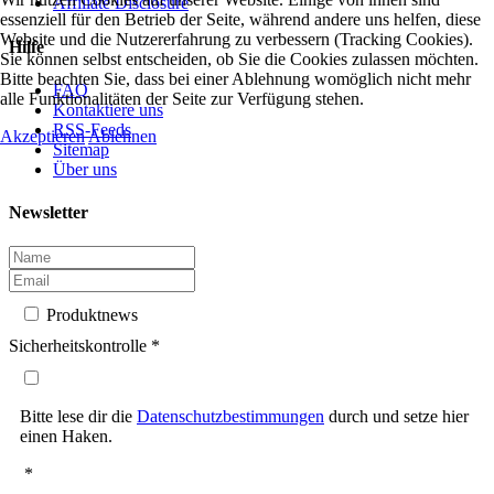
Affiliate Disclosure
essenziell für den Betrieb der Seite, während andere uns helfen, diese
Website und die Nutzererfahrung zu verbessern (Tracking Cookies).
Hilfe
Sie können selbst entscheiden, ob Sie die Cookies zulassen möchten.
Bitte beachten Sie, dass bei einer Ablehnung womöglich nicht mehr
FAQ
alle Funktionalitäten der Seite zur Verfügung stehen.
Kontaktiere uns
RSS-Feeds
Akzeptieren
Ablehnen
Sitemap
Über uns
Newsletter
Produktnews
Sicherheitskontrolle
*
Bitte lese dir die
Datenschutzbestimmungen
durch und setze hier
einen Haken.
*