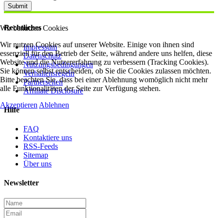
Submit
Rechtliches
Wir benutzen Cookies
Wir nutzen Cookies auf unserer Website. Einige von ihnen sind
Impressum
essenziell für den Betrieb der Seite, während andere uns helfen, diese
Datenschutz
Website und die Nutzererfahrung zu verbessern (Tracking Cookies).
Nutzungsbedingungen
Sie können selbst entscheiden, ob Sie die Cookies zulassen möchten.
Verhaltensregeln
Bitte beachten Sie, dass bei einer Ablehnung womöglich nicht mehr
Partnerseiten
alle Funktionalitäten der Seite zur Verfügung stehen.
Affiliate Disclosure
Akzeptieren
Ablehnen
Hilfe
FAQ
Kontaktiere uns
RSS-Feeds
Sitemap
Über uns
Newsletter