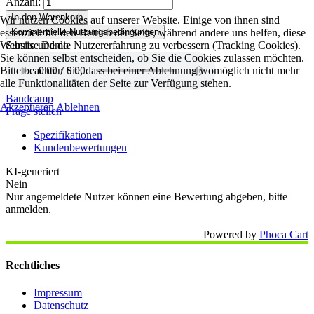
Anzahl:
In den Warenkorb
Wir nutzen Cookies auf unserer Website. Einige von ihnen sind
essenziell für den Betrieb der Seite, während andere uns helfen, diese
Kommerzielle Nutzungsbedingungen
Website und die Nutzererfahrung zu verbessern (Tracking Cookies).
Sunrise Demo
Sie können selbst entscheiden, ob Sie die Cookies zulassen möchten.
Bitte beachten Sie, dass bei einer Ablehnung womöglich nicht mehr
alle Funktionalitäten der Seite zur Verfügung stehen.
Bandcamp
Akzeptieren
Ablehnen
Frage stellen
Spezifikationen
Kundenbewertungen
KI-generiert
Nein
Nur angemeldete Nutzer können eine Bewertung abgeben, bitte
anmelden.
Powered by
Phoca Cart
Rechtliches
Impressum
Datenschutz