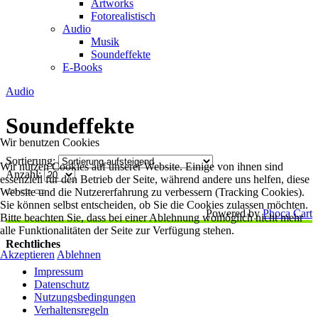
Artworks
Fotorealistisch
Audio
Musik
Soundeffekte
E-Books
Audio
Soundeffekte
Wir benutzen Cookies
Sortierung:
Wir nutzen Cookies auf unserer Website. Einige von ihnen sind
Anzahl:
essenziell für den Betrieb der Seite, während andere uns helfen, diese
Website und die Nutzererfahrung zu verbessern (Tracking Cookies).
Sie können selbst entscheiden, ob Sie die Cookies zulassen möchten.
Powered by
Phoca Cart
Bitte beachten Sie, dass bei einer Ablehnung womöglich nicht mehr
alle Funktionalitäten der Seite zur Verfügung stehen.
Rechtliches
Akzeptieren
Ablehnen
Impressum
Datenschutz
Nutzungsbedingungen
Verhaltensregeln