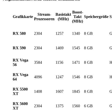
Boost-
Stream-
Basistakt
Grafikkarte
Takt
Speichergröße
S
Prozessoren
(MHz)
(MHz)
RX 580
2304
1257
1340
8 GB
RX 590
2304
1469
1545
8 GB
RX Vega
3584
1156
1471
8 GB
56
RX Vega
4096
1247
1546
8 GB
64
RX 5500
1408
1607
1845
8 GB
XT
RX 5600
2304
1375
1560
6 GB
XT