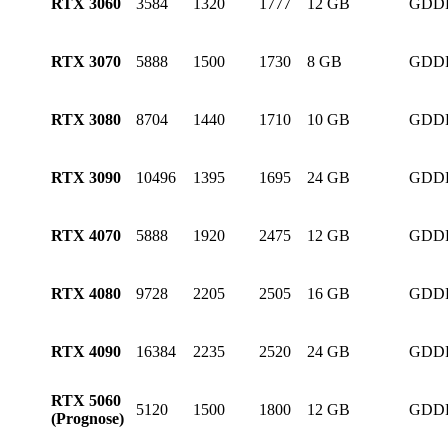
RTX 3060
3584
1320
1777
12 GB
GDD
RTX 3070
5888
1500
1730
8 GB
GDD
RTX 3080
8704
1440
1710
10 GB
GDD
RTX 3090
10496
1395
1695
24 GB
GDD
RTX 4070
5888
1920
2475
12 GB
GDD
RTX 4080
9728
2205
2505
16 GB
GDD
RTX 4090
16384
2235
2520
24 GB
GDD
RTX 5060
5120
1500
1800
12 GB
GDD
(Prognose)