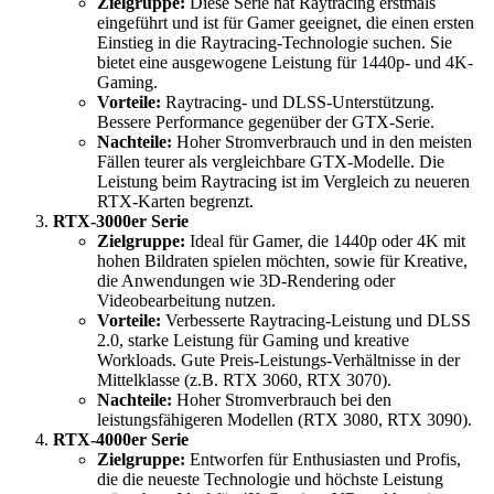
Zielgruppe:
Diese Serie hat Raytracing erstmals
eingeführt und ist für Gamer geeignet, die einen ersten
Einstieg in die Raytracing-Technologie suchen. Sie
bietet eine ausgewogene Leistung für 1440p- und 4K-
Gaming.
Vorteile:
Raytracing- und DLSS-Unterstützung.
Bessere Performance gegenüber der GTX-Serie.
Nachteile:
Hoher Stromverbrauch und in den meisten
Fällen teurer als vergleichbare GTX-Modelle. Die
Leistung beim Raytracing ist im Vergleich zu neueren
RTX-Karten begrenzt.
RTX-3000er Serie
Zielgruppe:
Ideal für Gamer, die 1440p oder 4K mit
hohen Bildraten spielen möchten, sowie für Kreative,
die Anwendungen wie 3D-Rendering oder
Videobearbeitung nutzen.
Vorteile:
Verbesserte Raytracing-Leistung und DLSS
2.0, starke Leistung für Gaming und kreative
Workloads. Gute Preis-Leistungs-Verhältnisse in der
Mittelklasse (z.B. RTX 3060, RTX 3070).
Nachteile:
Hoher Stromverbrauch bei den
leistungsfähigeren Modellen (RTX 3080, RTX 3090).
RTX-4000er Serie
Zielgruppe:
Entworfen für Enthusiasten und Profis,
die die neueste Technologie und höchste Leistung