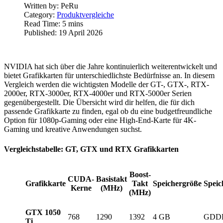
Written by:
PeRu
Category:
Produktvergleiche
Read Time: 5 mins
Published: 19 April 2026
NVIDIA hat sich über die Jahre kontinuierlich weiterentwickelt und
bietet Grafikkarten für unterschiedlichste Bedürfnisse an. In diesem
Vergleich werden die wichtigsten Modelle der GT-, GTX-, RTX-
2000er, RTX-3000er, RTX-4000er und RTX-5000er Serien
gegenübergestellt. Die Übersicht wird dir helfen, die für dich
passende Grafikkarte zu finden, egal ob du eine budgetfreundliche
Option für 1080p-Gaming oder eine High-End-Karte für 4K-
Gaming und kreative Anwendungen suchst.
Vergleichstabelle: GT, GTX und RTX Grafikkarten
Boost-
CUDA-
Basistakt
Grafikkarte
Takt
Speichergröße
Speic
Kerne
(MHz)
(MHz)
GTX 1050
768
1290
1392
4 GB
GDD
Ti