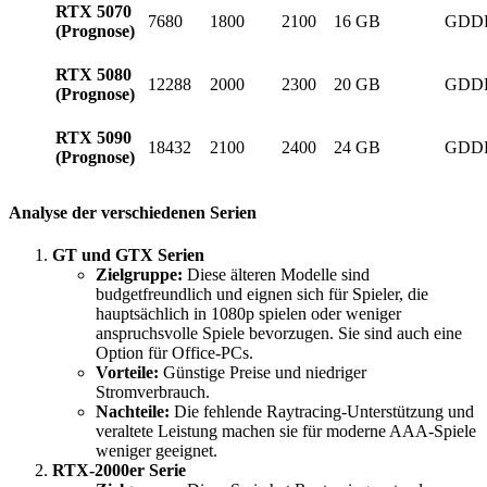
RTX 5070
7680
1800
2100
16 GB
GDD
(Prognose)
RTX 5080
12288
2000
2300
20 GB
GDD
(Prognose)
RTX 5090
18432
2100
2400
24 GB
GDD
(Prognose)
Analyse der verschiedenen Serien
GT und GTX Serien
Zielgruppe:
Diese älteren Modelle sind
budgetfreundlich und eignen sich für Spieler, die
hauptsächlich in 1080p spielen oder weniger
anspruchsvolle Spiele bevorzugen. Sie sind auch eine
Option für Office-PCs.
Vorteile:
Günstige Preise und niedriger
Stromverbrauch.
Nachteile:
Die fehlende Raytracing-Unterstützung und
veraltete Leistung machen sie für moderne AAA-Spiele
weniger geeignet.
RTX-2000er Serie