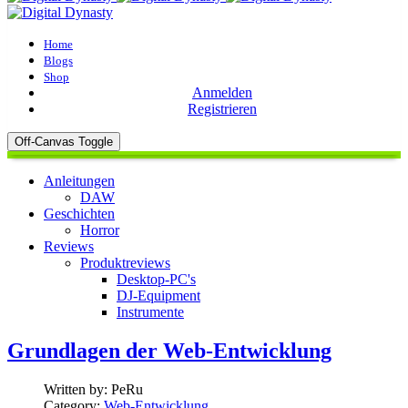
Home
Blogs
Shop
Anmelden
Registrieren
Off-Canvas Toggle
Anleitungen
DAW
Geschichten
Horror
Reviews
Produktreviews
Desktop-PC's
DJ-Equipment
Instrumente
Grundlagen der Web-Entwicklung
Written by:
PeRu
Category:
Web-Entwicklung