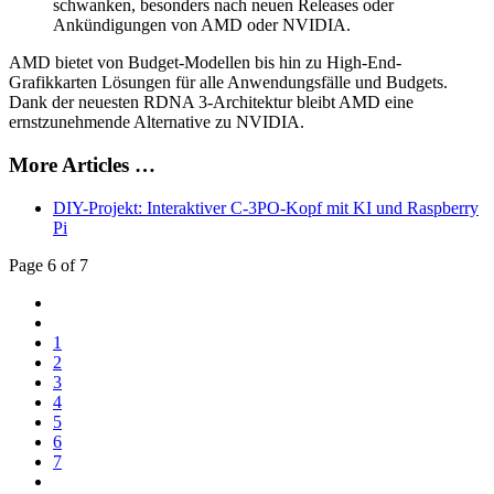
schwanken, besonders nach neuen Releases oder
Ankündigungen von AMD oder NVIDIA.
AMD bietet von Budget-Modellen bis hin zu High-End-
Grafikkarten Lösungen für alle Anwendungsfälle und Budgets.
Dank der neuesten RDNA 3-Architektur bleibt AMD eine
ernstzunehmende Alternative zu NVIDIA.
More Articles …
DIY-Projekt: Interaktiver C-3PO-Kopf mit KI und Raspberry
Pi
Page 6 of 7
1
2
3
4
5
6
7