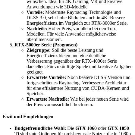
wünschen. Ideal für 4K-Gaming, VR und kreative
Anwendungen wie 3D-Modelle.
Vorteile:
Modernste Raytracing-Technologie und
DLSS 3.0, sehr hohe Bildraten auch in 4K. Bessere
Energieeffizienz im Vergleich zur RTX-3000er Serie.
Nachteile:
Hoher Preis, vor allem bei den Top-
Modellen. Für viele Anwender möglicherweise
überdimensioniert.
RTX-5000er Serie (Prognosen)
Zielgruppe:
Soll die beste Leistung und
Energieeffizienz bieten und eine deutliche
Verbesserung gegenüber der RTX-4000er Serie
darstellen. Für zukünftige Spiele und kreative Aufgaben
geeignet.
Erwartete Vorteile:
Noch bessere DLSS-Version und
fortgeschrittenes Raytracing. Verbesserte Architektur
für eine effizientere Nutzung von CUDA-Kernen und
Speicher.
Erwartete Nachteile:
Wie bei jeder neuen Serie wird
der Preis voraussichtlich hoch sein.
Fazit und Empfehlungen
Budgetfreundliche Wahl:
Die
GTX 1060
oder
GTX 1050
Ti
sind gute Optionen für preisbewusste Nutzer, die in 1080p