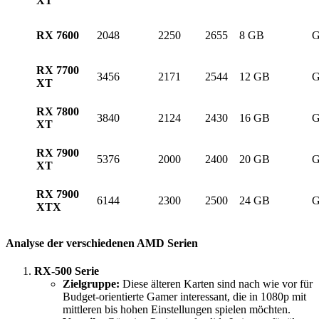
XT
RX 7600
2048
2250
2655
8 GB
RX 7700
3456
2171
2544
12 GB
XT
RX 7800
3840
2124
2430
16 GB
XT
RX 7900
5376
2000
2400
20 GB
XT
RX 7900
6144
2300
2500
24 GB
XTX
Analyse der verschiedenen AMD Serien
RX-500 Serie
Zielgruppe:
Diese älteren Karten sind nach wie vor für
Budget-orientierte Gamer interessant, die in 1080p mit
mittleren bis hohen Einstellungen spielen möchten.