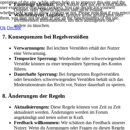
operation of the site, while others help us to improve this site and the
Eindeutige Identität:
Jeder Nutzer darf nur ein Konto haben.
user experience (tracking cookies). You can decide for yourself
Doppel- oder Mehrfachkonten sind nicht erlaubt.
whether you want to allow cookies or not. Please note that if you reject
Wahrheitstreue Angaben:
Benutze keine gefälschten oder
them, you may not be able to use all the functionalities of the site.
irreführenden Informationen, um dich auszugeben oder
andere zu täuschen.
Ok
Decline
7. Konsequenzen bei Regelverstößen
Verwarnungen:
Bei leichten Verstößen erhält der Nutzer
eine Verwarnung.
Temporäre Sperrung:
Wiederholte oder schwerwiegendere
Verstöße können zu einer temporären Sperrung des Kontos
führen.
Dauerhafte Sperrung:
Bei fortgesetzten Regelverstößen
oder besonders schwerwiegenden Verstößen behält sich das
Moderationsteam das Recht vor, Nutzer dauerhaft zu sperren.
8. Änderungen der Regeln
Aktualisierungen:
Diese Regeln können von Zeit zu Zeit
aktualisiert werden. Änderungen werden im Forum
angekündigt und treten sofort in Kraft.
Feedback willkommen:
Wir schätzen das Feedback unserer
Nutzer. Wenn du Anregungen oder Fragen zu diesen Regeln