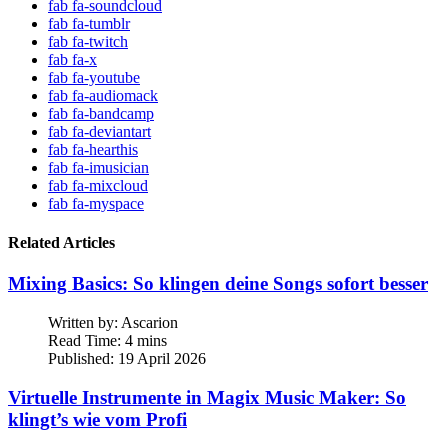
fab fa-soundcloud
fab fa-tumblr
fab fa-twitch
fab fa-x
fab fa-youtube
fab fa-audiomack
fab fa-bandcamp
fab fa-deviantart
fab fa-hearthis
fab fa-imusician
fab fa-mixcloud
fab fa-myspace
Related Articles
Mixing Basics: So klingen deine Songs sofort besser
Written by:
Ascarion
Read Time: 4 mins
Published: 19 April 2026
Virtuelle Instrumente in Magix Music Maker: So
klingt’s wie vom Profi