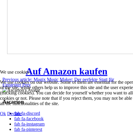
Auf Amazon kaufen
We use cookies
Previous article: Magix Music Maker: Der perfekte Start für
We use cookies on our website. Some of them are essential for the oper
Einsteiger
Prev
of the site, while others help us to improve this site and the user experi
(tracking cookies). You can decide for yourself whether you want to al
cookies or not. Please note that if you reject them, you may not be able
Ascarion
all the functionalities of the site.
fab fa-discord
Ok
Decline
fab fa-facebook
fab fa-instagram
fab fa-pinterest