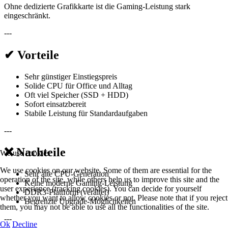
Ohne dedizierte Grafikkarte ist die Gaming-Leistung stark
eingeschränkt.
---
✔ Vorteile
Sehr günstiger Einstiegspreis
Solide CPU für Office und Alltag
Oft viel Speicher (SSD + HDD)
Sofort einsatzbereit
Stabile Leistung für Standardaufgaben
---
❌ Nachteile
We use cookies
We use cookies on our website. Some of them are essential for the
Sehr alte CPU-Generation
operation of the site, while others help us to improve this site and the
Keine moderne Gaming-Leistung
user experience (tracking cookies). You can decide for yourself
DDR3-Plattform (veraltet)
whether you want to allow cookies or not. Please note that if you reject
Begrenzte Upgrade-Möglichkeiten
them, you may not be able to use all the functionalities of the site.
---
Ok
Decline