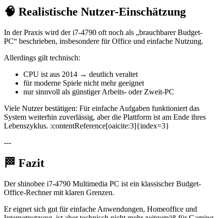
🧠 Realistische Nutzer-Einschätzung
In der Praxis wird der i7-4790 oft noch als „brauchbarer Budget-
PC“ beschrieben, insbesondere für Office und einfache Nutzung.
Allerdings gilt technisch:
CPU ist aus 2014 → deutlich veraltet
für moderne Spiele nicht mehr geeignet
nur sinnvoll als günstiger Arbeits- oder Zweit-PC
Viele Nutzer bestätigen: Für einfache Aufgaben funktioniert das
System weiterhin zuverlässig, aber die Plattform ist am Ende ihres
Lebenszyklus. :contentReference[oaicite:3]{index=3}
---
🏁 Fazit
Der shinobee i7-4790 Multimedia PC ist ein klassischer Budget-
Office-Rechner mit klaren Grenzen.
Er eignet sich gut für einfache Anwendungen, Homeoffice und
Internetnutzung, ist aber technisch nicht mehr zeitgemäß für Gaming