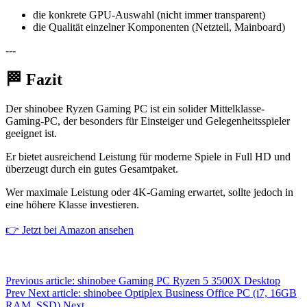
die konkrete GPU-Auswahl (nicht immer transparent)
die Qualität einzelner Komponenten (Netzteil, Mainboard)
---
🏁 Fazit
Der shinobee Ryzen Gaming PC ist ein solider Mittelklasse-
Gaming-PC, der besonders für Einsteiger und Gelegenheitsspieler
geeignet ist.
Er bietet ausreichend Leistung für moderne Spiele in Full HD und
überzeugt durch ein gutes Gesamtpaket.
Wer maximale Leistung oder 4K-Gaming erwartet, sollte jedoch in
eine höhere Klasse investieren.
👉 Jetzt bei Amazon ansehen
Previous article: shinobee Gaming PC Ryzen 5 3500X Desktop
Prev
Next article: shinobee Optiplex Business Office PC (i7, 16GB
RAM, SSD)
Next