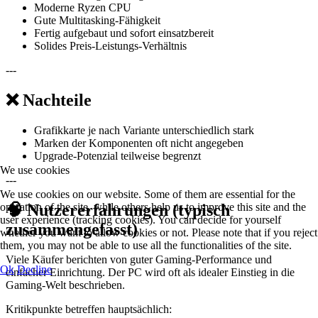
Moderne Ryzen CPU
Gute Multitasking-Fähigkeit
Fertig aufgebaut und sofort einsatzbereit
Solides Preis-Leistungs-Verhältnis
---
❌ Nachteile
Grafikkarte je nach Variante unterschiedlich stark
Marken der Komponenten oft nicht angegeben
Upgrade-Potenzial teilweise begrenzt
We use cookies
---
We use cookies on our website. Some of them are essential for the
operation of the site, while others help us to improve this site and the
🧠 Nutzererfahrungen (typisch
user experience (tracking cookies). You can decide for yourself
zusammengefasst)
whether you want to allow cookies or not. Please note that if you reject
them, you may not be able to use all the functionalities of the site.
Viele Käufer berichten von guter Gaming-Performance und
Ok
Decline
einfacher Einrichtung. Der PC wird oft als idealer Einstieg in die
Gaming-Welt beschrieben.
Kritikpunkte betreffen hauptsächlich: