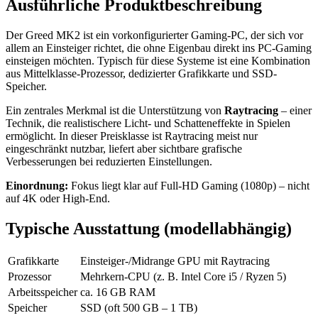
Ausführliche Produktbeschreibung
Der Greed MK2 ist ein vorkonfigurierter Gaming-PC, der sich vor
allem an Einsteiger richtet, die ohne Eigenbau direkt ins PC-Gaming
einsteigen möchten. Typisch für diese Systeme ist eine Kombination
aus Mittelklasse-Prozessor, dedizierter Grafikkarte und SSD-
Speicher.
Ein zentrales Merkmal ist die Unterstützung von
Raytracing
– einer
Technik, die realistischere Licht- und Schatteneffekte in Spielen
ermöglicht. In dieser Preisklasse ist Raytracing meist nur
eingeschränkt nutzbar, liefert aber sichtbare grafische
Verbesserungen bei reduzierten Einstellungen.
Einordnung:
Fokus liegt klar auf Full-HD Gaming (1080p) – nicht
auf 4K oder High-End.
Typische Ausstattung (modellabhängig)
Grafikkarte
Einsteiger-/Midrange GPU mit Raytracing
Prozessor
Mehrkern-CPU (z. B. Intel Core i5 / Ryzen 5)
Arbeitsspeicher
ca. 16 GB RAM
Speicher
SSD (oft 500 GB – 1 TB)