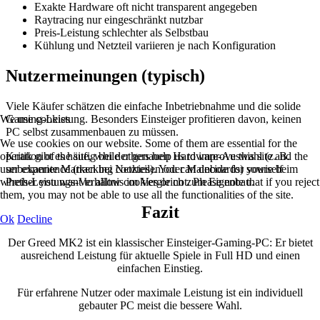
Exakte Hardware oft nicht transparent angegeben
Raytracing nur eingeschränkt nutzbar
Preis-Leistung schlechter als Selbstbau
Kühlung und Netzteil variieren je nach Konfiguration
Nutzermeinungen (typisch)
Viele Käufer schätzen die einfache Inbetriebnahme und die solide
We use cookies
Gaming-Leistung. Besonders Einsteiger profitieren davon, keinen
PC selbst zusammenbauen zu müssen.
We use cookies on our website. Some of them are essential for the
operation of the site, while others help us to improve this site and the
Kritik gibt es häufig bei der genauen Hardware-Auswahl (z. B.
user experience (tracking cookies). You can decide for yourself
unbekannte Marken bei Netzteilen oder Mainboards) sowie beim
whether you want to allow cookies or not. Please note that if you reject
Preis-Leistungs-Verhältnis im Vergleich zum Eigenbau.
them, you may not be able to use all the functionalities of the site.
Fazit
Ok
Decline
Der Greed MK2 ist ein klassischer Einsteiger-Gaming-PC: Er bietet
ausreichend Leistung für aktuelle Spiele in Full HD und einen
einfachen Einstieg.
Für erfahrene Nutzer oder maximale Leistung ist ein individuell
gebauter PC meist die bessere Wahl.