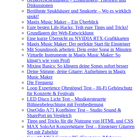
Diskussionen
Berühmte Spukhäuser und Spukorte – Wo es wirklich
spukt!
Magix Music Maker – Ein Überblick
Eure besten Life-Hacks: Teilt eure Tipps und Tricks!
Grundlagen der Web-Entwicklung
Eine kurze Übersicht zu NVIDIA RTX-Grafikkarten
Magix Music Maker: Der perfekte Start für Einsteiger
Mit Soundpools arbeiten: Dein erster Song in Minuten
Virtuelle Instrumente in Magix Music Maker: So
klingt’s wie vom Profi
Mixing Basics: So klingen deine Songs sofort besser
Deine Stimme, deine Gitarre: Aufnehmen in Magix
Music Maker
Die Frequenz
Loop Experience Ohrstöpsel Test – Hi-Fi Gehörschutz
für Konzerte & Festivals
LED Disco Licht Test – Musikgesteuerte
Bühnenbeleuchtung mit Fernbedienung
OneOdio A71 Kopfhörer Test – Studio Sound &
SharePort im Vergleich
Tipps und Tricks für die Nutzung von HTML und CSS
MAX SoloArt Konzertgitarre Test – Einsteiger Gitarren
Set mit Zubehör