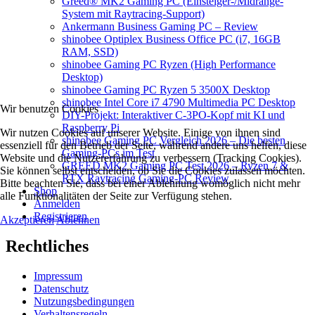
Greed® MK2 Gaming PC (Einsteiger-/Midrange-
System mit Raytracing-Support)
Ankermann Business Gaming PC – Review
shinobee Optiplex Business Office PC (i7, 16GB
RAM, SSD)
shinobee Gaming PC Ryzen (High Performance
Desktop)
shinobee Gaming PC Ryzen 5 3500X Desktop
shinobee Intel Core i7 4790 Multimedia PC Desktop
Wir benutzen Cookies
DIY-Projekt: Interaktiver C-3PO-Kopf mit KI und
Raspberry Pi
Wir nutzen Cookies auf unserer Website. Einige von ihnen sind
shinobee Gaming PC Vergleich 2026 – Die besten
essenziell für den Betrieb der Seite, während andere uns helfen, diese
Gaming-PCs im Test
Website und die Nutzererfahrung zu verbessern (Tracking Cookies).
GREED MK2 Gaming PC Test 2026 – Ryzen 7 &
Sie können selbst entscheiden, ob Sie die Cookies zulassen möchten.
RTX Raytracing Gaming-PC Review
Bitte beachten Sie, dass bei einer Ablehnung womöglich nicht mehr
Shop
alle Funktionalitäten der Seite zur Verfügung stehen.
Anmelden
Registrieren
Akzeptieren
Ablehnen
Rechtliches
Impressum
Datenschutz
Nutzungsbedingungen
Verhaltensregeln