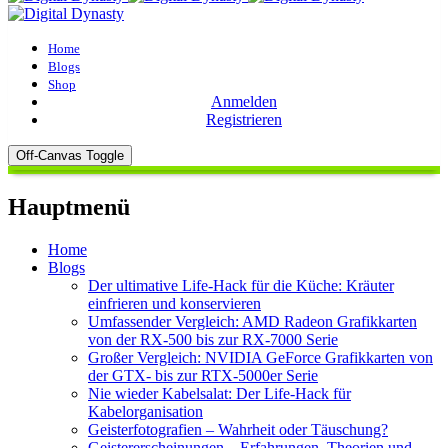
Home
Blogs
Shop
Anmelden
Registrieren
Off-Canvas Toggle
Hauptmenü
Home
Blogs
Der ultimative Life-Hack für die Küche: Kräuter
einfrieren und konservieren
Umfassender Vergleich: AMD Radeon Grafikkarten
von der RX-500 bis zur RX-7000 Serie
Großer Vergleich: NVIDIA GeForce Grafikkarten von
der GTX- bis zur RTX-5000er Serie
Nie wieder Kabelsalat: Der Life-Hack für
Kabelorganisation
Geisterfotografien – Wahrheit oder Täuschung?
Geistererscheinungen – Erfahrungen, Theorien und