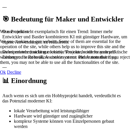
---
🎯 Bedeutung für Maker und Entwickler
We use cookies
Das Projekt steht exemplarisch für einen Trend: Immer mehr
Entwickler und Bastler kombinieren KI mit günstiger Hardware, um
We use cookies on our website. Some of them are essential for the
eigene Anwendungen zu realisieren.
operation of the site, while others help us to improve this site and the
user experience (tracking cookies). You can decide for yourself
Dabei entstehen nicht nur kreative Projekte, sondern auch praktische
whether you want to allow cookies or not. Please note that if you reject
Lösungen für Robotik, Assistenzsysteme und Automatisierung.
them, you may not be able to use all the functionalities of the site.
---
Ok
Decline
📊 Einordnung
Auch wenn es sich um ein Hobbyprojekt handelt, verdeutlicht es
das Potenzial moderner KI:
lokale Verarbeitung wird leistungsfähiger
Hardware wird günstiger und zugänglicher
komplexe Systeme können von Einzelpersonen gebaut
werden